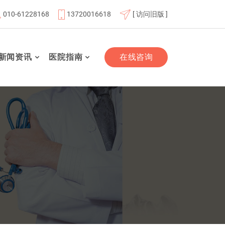
010-61228168
13720016618
[ 访问旧版 ]
航天总医院联体成员单位
北京市老年友善医疗机构
“百业
新闻资讯
医院指南
在线咨询