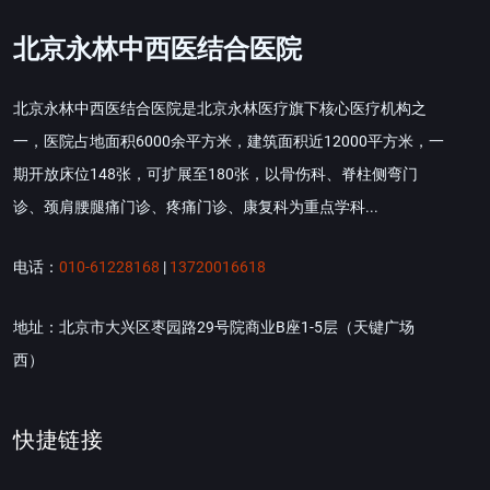
北京永林中西医结合医院
北京永林中西医结合医院是北京永林医疗旗下核心医疗机构之
一，医院占地面积6000余平方米，建筑面积近12000平方米，一
期开放床位148张，可扩展至180张，以骨伤科、脊柱侧弯门
诊、颈肩腰腿痛门诊、疼痛门诊、康复科为重点学科...
电话：
010-61228168
|
13720016618
地址：北京市大兴区枣园路29号院商业B座1-5层（天键广场
西）
快捷链接