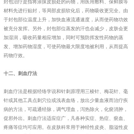
封包治疗是指将涂抹皮损处的药物，用医用敷料、保鲜膜等
材料先进行贴封，等局部皮损软化后，药物吸收更完全。由
于封包部位温度上升，加快血液流通速度，从而使药物功效
被充分发挥。另外，封包部位蒸发的汗也会减少，皮肤会更
加湿润，吸收药量相应增加，同时可预防挥发性药物的蒸
发、增加药物湿度，可使药物最大限度地被利用，从而提高
药物疗效。
十
二
、刺血疗法
刺血疗法是根据经络学说和针刺原理用三棱针、梅花针、毫
针或其他工具点刺穴位或浅表血络，放出少量血液而治疗疾
病的方法，可疏通经脉，调气理血，泻热除火，化瘀消肿，
促邪外出。刺血疗法适应症广，凡各种实症、热症、瘀血、
疼痛等症均可应用。在皮肤科常用于神经性皮炎、脂溢性皮