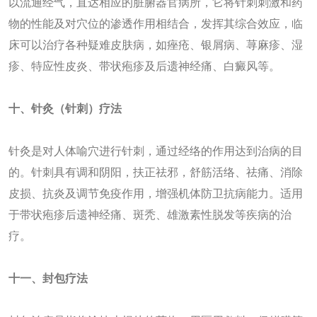
以流通经气，直达相应的脏腑器官病所，它将针刺刺激和药
物的性能及对穴位的渗透作用相结合，发挥其综合效应，临
床可以治疗各种疑难皮肤病，如痤疮、银屑病、荨麻疹、湿
疹、特应性皮炎、带状疱疹及后遗神经痛、白癜风等。
十、针灸（
针刺
）
疗法
针灸是对人体喻穴进行针刺，通过经络的作用达到治病的目
的。针刺具有调和阴阳，扶正祛邪，舒筋活络、祛痛、消除
皮损、抗炎及调节免疫作用，增强机体防卫抗病能力。适用
于带状疱疹后遗神经痛、斑秃、雄激素性脱发等疾病的治
疗。
十
一
、封包疗法