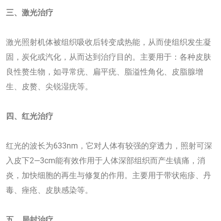
三
、激光治疗
激光照射机体被组织吸收后转变成热能，从而使组织发生凝
固，炭化或汽化，从而达到治疗目的。主要用于：各种皮肤
良性赘生物，如寻常疣、扁平疣、脂溢性角化、皮脂腺增
生、皮赘、尖锐湿疣等。
四
、红光治疗
红光的波长为633nm，它对人体有较强的穿透力，照射可深
入皮下2—3cm能有效作用于人体深部组织而产生镇痛，消
炎，加快细胞的再生与修复的作用。主要用于带状疱疹、丹
毒、痤疮、皮肤感染等。
五
、
局封治疗