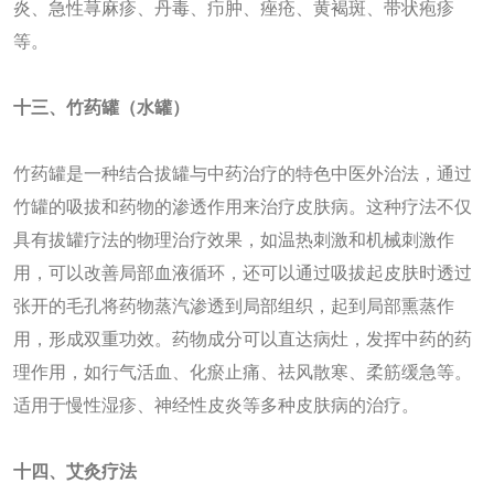
炎、急性荨麻疹、丹毒、疖肿、痤疮、黄褐斑、带状疱疹
等。
十
三
、
竹药罐
（水罐）
竹药罐是一种结合拔罐与中药治疗的特色中医外治法，通过
竹罐的吸拔和药物的渗透作用来治疗皮肤病‌。这种疗法不仅
具有拔罐疗法的物理治疗效果，如温热刺激和机械刺激作
用，可以改善局部血液循环，还可以通过吸拔起皮肤时透过
张开的毛孔将药物蒸汽渗透到局部组织，起到局部熏蒸作
用，形成双重功效。药物成分可以直达病灶，发挥中药的药
理作用，如行气活血、化瘀止痛、祛风散寒、柔筋缓急等‌。
适用于慢性湿疹、神经性皮炎等多种皮肤病的治疗。
十
四
、艾灸疗法