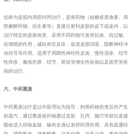
也称为皮损内局部封闭治疗，是将药物（如糖皮质激素、局
部麻醉药物、抗生素等）直接注射到皮肤的皮下或皮内，以
治疗特定的皮肤病变‌。采用不同药物可发挥抗炎、抗过敏、
抗增殖的作用，减轻炎症反应，促进皮损消退，阻断神经冲
动传导等作用。适用于局限性神经性皮炎、慢性湿疹、结节
性痒疹、瘢痕疙瘩、结节、斑块等增生性疾病以及斑秃等疾
病的治疗。‌
六
、中药熏蒸
中药熏蒸治疗是以中医理论为指导，利用药物煎煮后所产生
的蒸汽，通过熏蒸使药物透过皮肤、孔窍、腧穴等部位直接
吸收进入经络血脉，输布全身以发挥药理作用。具有疏通经
络、调和气血、清热解毒、活血化瘀、祛风止痒、养血润肤