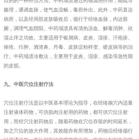
目的的一种外治方法。中药塌渍通过药物温热作用，能疏导
腠理，通调血脉，使气血流畅，毒邪外出。此外，中药直达
病所，以及经局部皮肤吸收后，循行于经络血脉，内达脏
腑，调理气血阴阳。中药塌渍具有清热凉血、解毒消肿、祛
湿止痒之功效。主要适用于银屑病、皮炎、湿疹、汗疱疹、
痤疮、疖肿、酒渣鼻、丹毒、皮肤淀粉样变、硬皮病等的治
疗。中药塌渍冷敷法，主要用于皮炎、湿疹、感染等急性期
的皮损。
九
、中医穴位注射疗法
穴位注射疗法是以中医基本理论为指导，在经络腧穴内适量
注射液体药物，可供肌肉注射用的药物，都可供穴位注射
用，而经穴注射药物后，随着药物在穴位存留的时间延长，
加之穴位的放大作用，其效能亦有所增加，药物沿经络循行