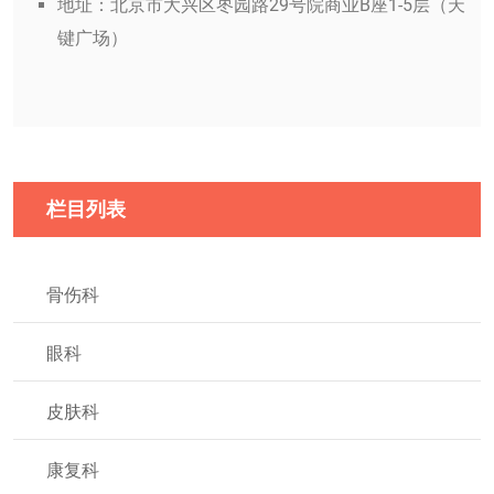
地址：北京市大兴区枣园路29号院商业B座1-5层（天
键广场）
栏目列表
骨伤科
眼科
皮肤科
康复科