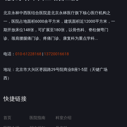
北京永林中西医结合医院是北京永林医疗旗下核心医疗机构之
一，医院占地面积6000余平方米，建筑面积近12000平方米，一
期开放床位148张，可扩展至180张，以骨伤科、脊柱侧弯门
诊、颈肩腰腿痛门诊、疼痛门诊、康复科为重点学科...
电话：
010-61228168
|
13720016618
地址：北京市大兴区枣园路29号院商业B座1-5层（天键广场
西）
快捷链接
首页
医院指南
科室介绍