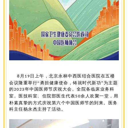
月
日上午，北京永林中西医结合医院在五楼
8
19
会议隆重举行“
勇担健康使命，铸就时代新功
”为主题
的
年中国医师节庆祝大会。全院各临床业务科
2023
室、医技科室、住院部医生代表
余人欢聚一堂，用
50
朴素真挚的方式庆祝第六个中国医师节的到来。医务
科主任杨永杰主持了活动。