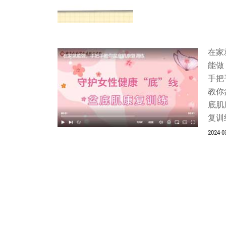
在家
能做
手把
教你
底肌
复训
2024-0