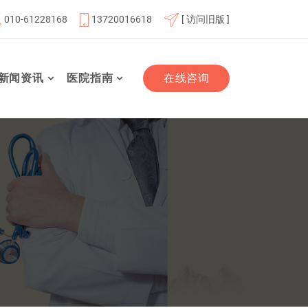
010-61228168
13720016618
[ 访问旧版 ]
北京航天总医院联体成员单位
北京市老年友善医疗机构
新闻资讯
医院指南
在线咨询