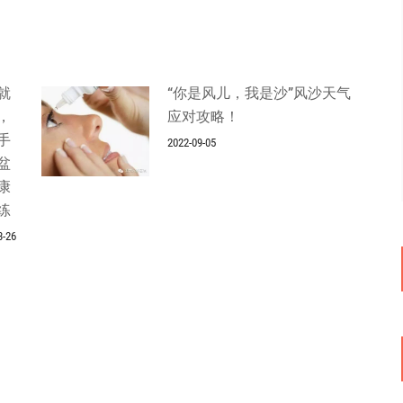
就
“你是风儿，我是沙”风沙天气
，
应对攻略！
手
2022-09-05
盆
康
练
3-26