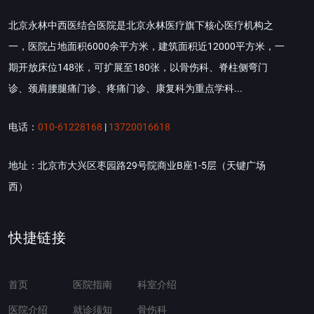
北京永林中西医结合医院是北京永林医疗旗下核心医疗机构之
一，医院占地面积6000余平方米，建筑面积近12000平方米，一
期开放床位148张，可扩展至180张，以骨伤科、脊柱侧弯门
诊、颈肩腰腿痛门诊、疼痛门诊、康复科为重点学科...
电话：
010-61228168
|
13720016618
地址：北京市大兴区枣园路29号院商业B座1-5层（天键广场
西）
快捷链接
首页
医院指南
科室介绍
医院介绍
就诊须知
骨伤科