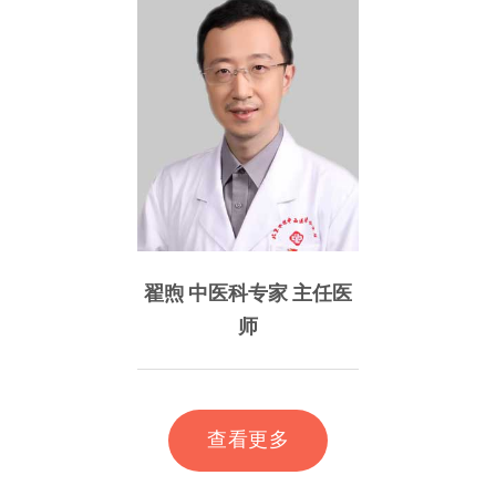
针药结合治疗糖脂
翟煦 中医科专家 主任医
Ⅱ型糖尿病及其并
眠、脱发、早衰、
师
查看更多