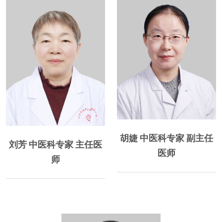
精研内经及伤寒，擅用
胡婕 中医科专家 副主任
经方治疗成人、儿童的呼吸道
刘芳 中医科专家 主任医
、
疾病，如病毒、支原体、细
医师
师
菌...