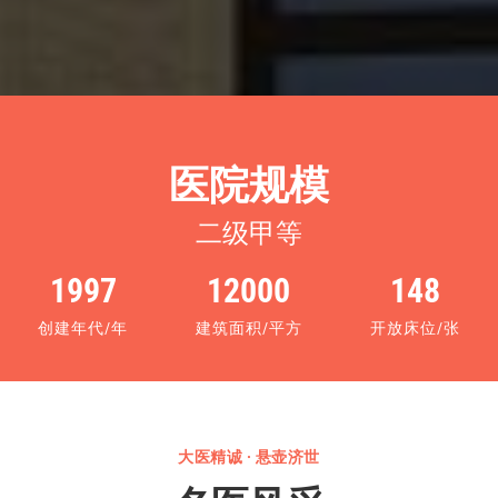
医院规模
二级甲等
1997
12000
148
创建年代/年
建筑面积/平方
开放床位/张
大医精诚 · 悬壶济世