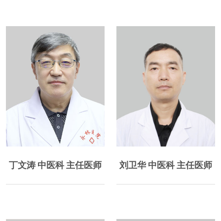
擅长贺氏三通法及针药
、
结合技术治疗面瘫、偏瘫、失
丁文涛 中医科 主任医师
刘卫华 中医科 主任医师
眠、头晕头痛、鼻炎、咽
炎、...