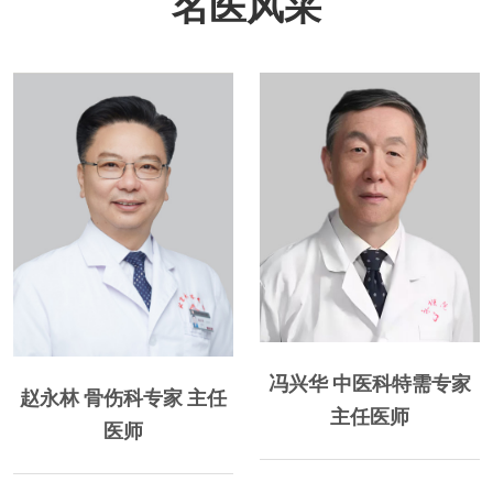
名医风采
擅长风湿及类风湿性关
冯兴华 中医科特需专家
节炎、痛风、强直性脊柱炎、
赵永林 骨伤科专家 主任
干燥综合征、皮肌炎、红斑
主任医师
治
医师
狼...