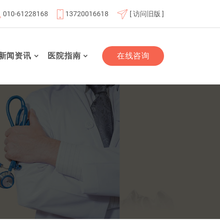
010-61228168
13720016618
[ 访问旧版 ]
京航天总医院联体成员单位
北京市老年友善医疗机构
“百
新闻资讯
医院指南
在线咨询