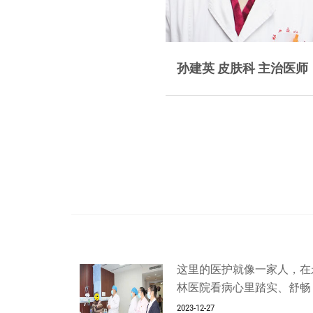
擅长诊治皮炎，湿疹，荨麻
擅长采用针药结合及多
孙建英 皮肤科 主治医师
疹，疱疹，痤疮，银屑病，白癜
西医技术辨证施治，针对荨
风，手足癣，甲癣，紫...
疹、带状疱疹、湿疹、银...
这里的医护就像一家人，在
林医院看病心里踏实、舒畅
2023-12-27