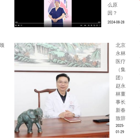
么原
因？
2024-08-28
颈
北京
永林
医疗
（集
团）
赵永
林董
事长
新春
致辞
2025-
01-29