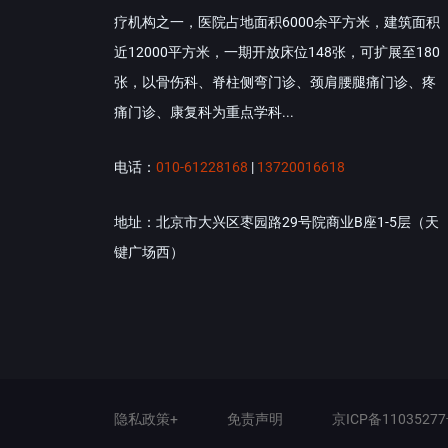
疗机构之一，医院占地面积6000余平方米，建筑面积
近12000平方米，一期开放床位148张，可扩展至180
张，以骨伤科、脊柱侧弯门诊、颈肩腰腿痛门诊、疼
痛门诊、康复科为重点学科...
电话：
010-61228168
|
13720016618
地址：北京市大兴区枣园路29号院商业B座1-5层（天
键广场西）
隐私政策+
免责声明
京ICP备11035277