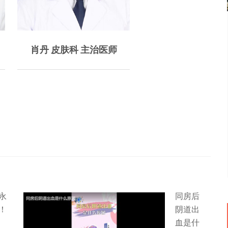
种中
肖丹 皮肤科 主治医师
麻
永
同房后
！
阴道出
血是什