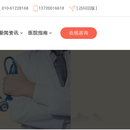
010-61228168
13720016618
[ 访问旧版 ]
北京航天总医院联体成员单位
北京市老年友善医疗机构
新闻资讯
医院指南
在线咨询