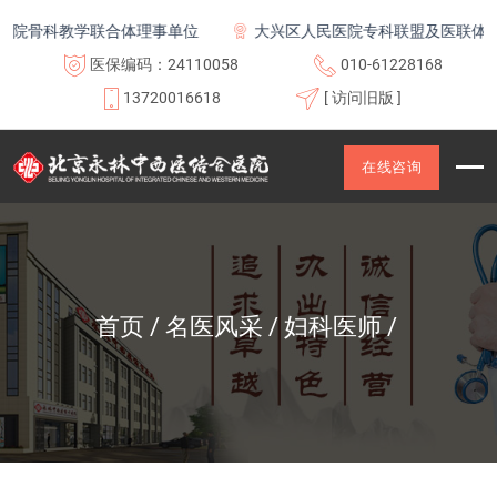
院骨科教学联合体理事单位
大兴区人民医院专科联盟及医联体成员
医保编码：24110058
010-61228168
13720016618
[ 访问旧版 ]
在线咨询
首页
名医风采
妇科医师