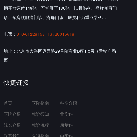
期开放床位148张，可扩展至180张，以骨伤科、脊柱侧弯门
诊、颈肩腰腿痛门诊、疼痛门诊、康复科为重点学科...
电话：
010-61228168
|
13720016618
地址：北京市大兴区枣园路29号院商业B座1-5层（天键广场
西）
快捷链接
首页
医院指南
科室介绍
医院介绍
就诊须知
骨伤科
院长介绍
就诊流程
康复科
联系我们
交通指南
中医科