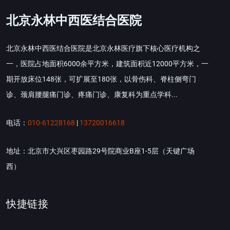
北京永林中西医结合医院
北京永林中西医结合医院是北京永林医疗旗下核心医疗机构之
一，医院占地面积6000余平方米，建筑面积近12000平方米，一
期开放床位148张，可扩展至180张，以骨伤科、脊柱侧弯门
诊、颈肩腰腿痛门诊、疼痛门诊、康复科为重点学科...
电话：
010-61228168
|
13720016618
地址：北京市大兴区枣园路29号院商业B座1-5层（天键广场
西）
快捷链接