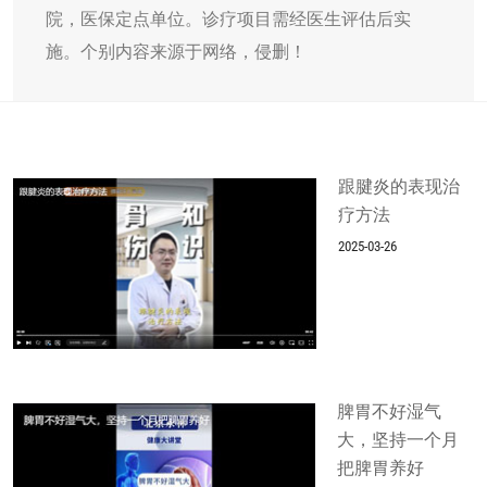
院，医保定点单位。诊疗项目需经医生评估后实
施。个别内容来源于网络，侵删！
跟腱炎的表现治
疗方法
2025-03-26
脾胃不好湿气
大，坚持一个月
把脾胃养好