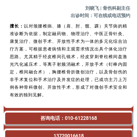
刘晓飞 | 骨伤科副主任
出诊时间：可在线或电话预约
擅长：
以对颈腰椎病、膝（肩、肘、髋、踝）关节病的精
准诊断为依据，制定融药物、物理治疗、中医正骨针灸、
康复治疗、微创手术、开放性手术为一体的多元化综合治
疗方案，可根据患者病情和主观需求情况出具个体化治疗
思路。尤其精于经皮椎间孔镜术，经皮穿刺脊柱椎间盘激
光汽化减压术，等离子射频消融术，开放手术（钉棒内固
定，椎间融合术），胸腰椎骨折微创治疗，以及骨创伤的
非手术复位和手术治疗及并发症的处理，已成功主刀上万
例各种骨科微创、开放性手术，形成了对微创手术安全和
有效的独到见解。
咨询电话：010-61228168
13720016618