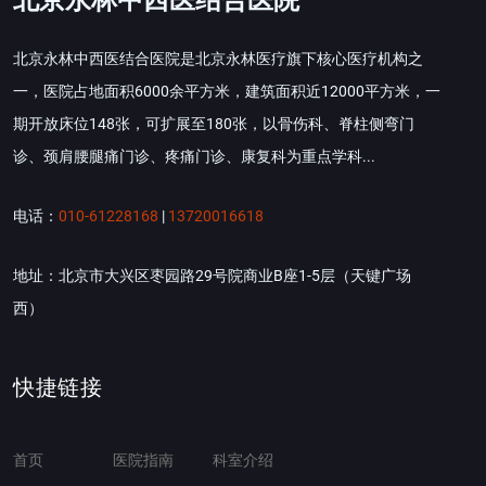
北京永林中西医结合医院
北京永林中西医结合医院是北京永林医疗旗下核心医疗机构之
一，医院占地面积6000余平方米，建筑面积近12000平方米，一
期开放床位148张，可扩展至180张，以骨伤科、脊柱侧弯门
诊、颈肩腰腿痛门诊、疼痛门诊、康复科为重点学科...
电话：
010-61228168
|
13720016618
地址：北京市大兴区枣园路29号院商业B座1-5层（天键广场
西）
快捷链接
首页
医院指南
科室介绍