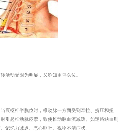
转活动受限为明显，又称知更鸟头位。
当寰枢椎半脱位时，椎动脉一方面受到牵拉、挤压和扭
反射引起椎动脉痉挛，致使椎动脉血流减缓。如迷路缺血则
梦、记忆力减退、恶心呕吐、视物不清症状。