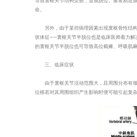
导致寰枢关节结构受损，造成脱位。重者易造
命。
另外，由于某些病理因素出现寰枢骨性结构
状体征——寰枢关节半脱位也是临床医师着力解
的寰枢关节半脱位也可导致高位截瘫、呼吸肌
三、临床症状
由于寰枢关节活动范围大，且周围分布有颈
位移若对其周围组织产生影响时便可能引起复