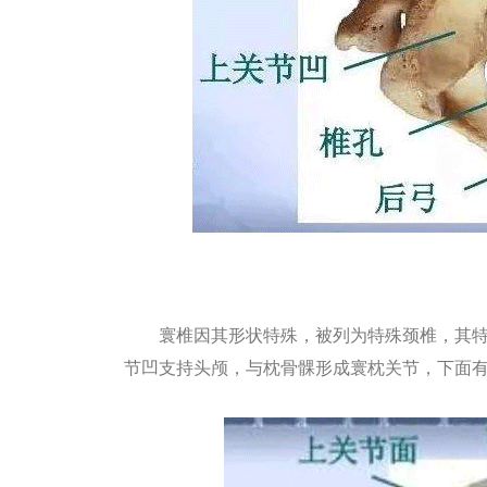
寰椎因其形状特殊，被列为特殊颈椎，其特
节凹支持头颅，与枕骨髁形成寰枕关节，下面