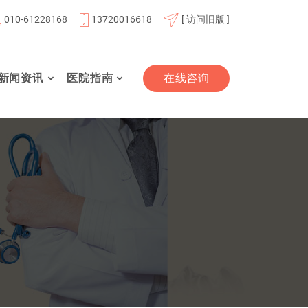
010-61228168
13720016618
[ 访问旧版 ]
北京航天总医院联体成员单位
北京市老年友善医疗机构
“
新闻资讯
医院指南
在线咨询