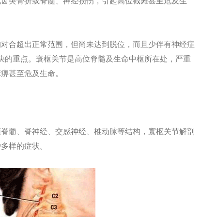
成齿突骨折或脊髓、神经损伤，引起高位截瘫甚至危及生
对合超出正常范围，但尚未达到脱位，而且少伴有神经症
决的重点。寰枢关节是高位脊髓及生命中枢所在处，严重
麻痹甚至危及生命。
脊髓、脊神经、交感神经、椎动脉等结构，寰枢关节解剖
杂多样的症状。