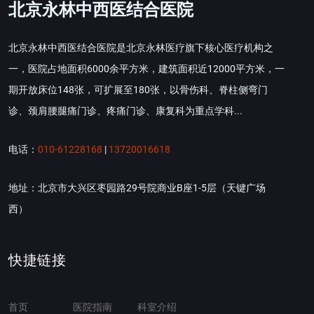
北京永林中西医结合医院
北京永林中西医结合医院是北京永林医疗旗下核心医疗机构之
一，医院占地面积6000余平方米，建筑面积近12000平方米，一
期开放床位148张，可扩展至180张，以骨伤科、脊柱侧弯门
诊、颈肩腰腿痛门诊、疼痛门诊、康复科为重点学科...
电话：
010-61228168
|
13720016618
地址：北京市大兴区枣园路29号院商业B座1-5层（天键广场
西）
快捷链接
首页
医院指南
科室介绍