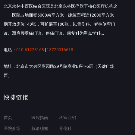
北京永林中西医结合医院是北京永林医疗旗下核心医疗机构之
一，医院占地面积6000余平方米，建筑面积近12000平方米，一
期开放床位148张，可扩展至180张，以骨伤科、脊柱侧弯门
诊、颈肩腰腿痛门诊、疼痛门诊、康复科为重点学科...
电话：
010-61228168
|
13720016618
地址：北京市大兴区枣园路29号院商业B座1-5层（天键广场
西）
快捷链接
首页
医院指南
科室介绍
医院介绍
就诊须知
骨伤科