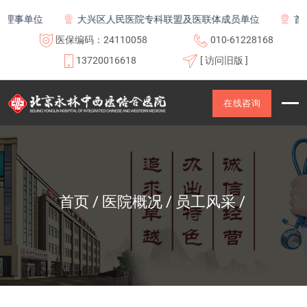
理事单位
大兴区人民医院专科联盟及医联体成员单位
首都
医保编码：24110058
010-61228168
13720016618
[ 访问旧版 ]
在线咨询
首页
医院概况
员工风采