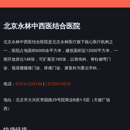
北京永林中西医结合医院
北京永林中西医结合医院是北京永林医疗旗下核心医疗机构之
一，医院占地面积6000余平方米，建筑面积近12000平方米，一
期开放床位148张，可扩展至180张，以骨伤科、脊柱侧弯门
诊、颈肩腰腿痛门诊、疼痛门诊、康复科为重点学科...
电话：
010-61228168
|
13720016618
地址：北京市大兴区枣园路29号院商业B座1-5层（天键广场
西）
快捷链接