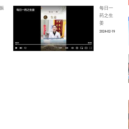
振
每日一
药之生
姜
2024-02-19