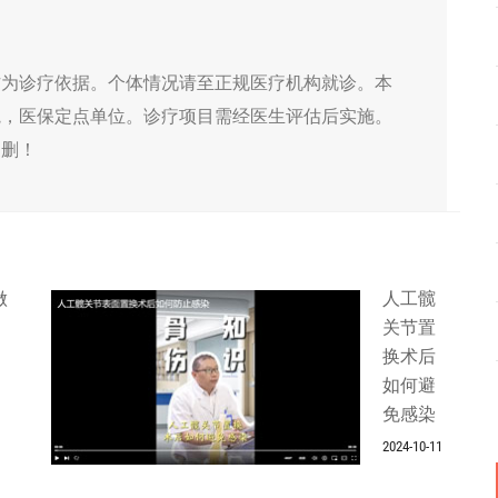
作为诊疗依据。个体情况请至正规医疗机构就诊。本
院，医保定点单位。诊疗项目需经医生评估后实施。
侵删！
做
人工髋
关节置
换术后
如何避
免感染
2024-10-11