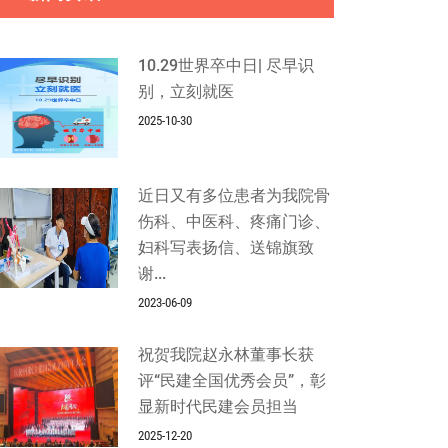
10.29世界卒中日| 尽早识
别，立刻就医
2025-10-30
近日又有多位患者为我院骨
伤科、中医科、疼痛门诊、
妇科写表扬信、送锦旗致
谢...
2023-06-09
祝贺我院赵永林董事长获
评“民建全国优秀会员”，彰
显新时代民建会员担当
2025-12-20