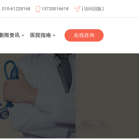
010-61228168
13720016618
[ 访问旧版 ]
北京航天总医院联体成员单位
北京市老年友善医疗机构
“
新闻资讯
医院指南
在线咨询