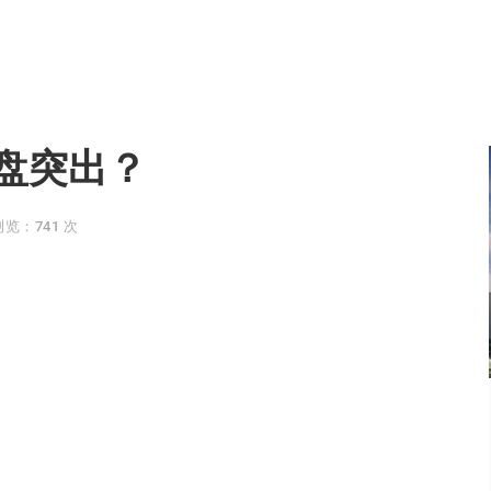
盘突出？
浏览：741 次