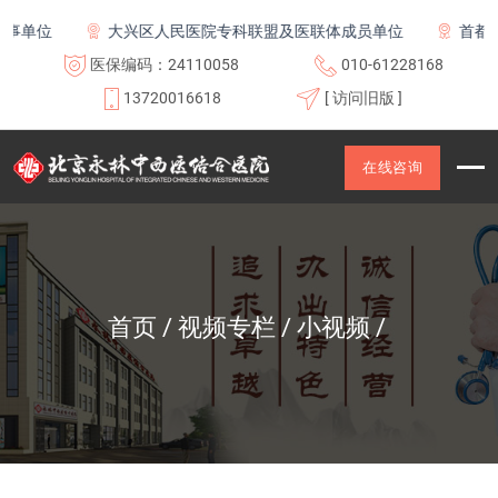
单位
大兴区人民医院专科联盟及医联体成员单位
首都医
医保编码：24110058
010-61228168
13720016618
[ 访问旧版 ]
在线咨询
首页
视频专栏
小视频