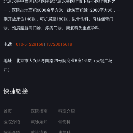
北京永林中西医结合医院是北京永林医疗旗下核心医疗机构之
一，医院占地面积6000余平方米，建筑面积近12000平方米，一
期开放床位148张，可扩展至180张，以骨伤科、脊柱侧弯门
诊、颈肩腰腿痛门诊、疼痛门诊、康复科为重点学科...
电话：
010-61228168
|
13720016618
地址：北京市大兴区枣园路29号院商业B座1-5层（天键广场
西）
快捷链接
首页
医院指南
科室介绍
医院介绍
就诊须知
骨伤科
院长介绍
就诊流程
康复科