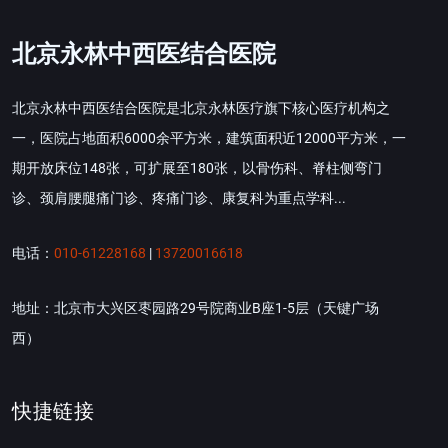
北京永林中西医结合医院
北京永林中西医结合医院是北京永林医疗旗下核心医疗机构之
一，医院占地面积6000余平方米，建筑面积近12000平方米，一
期开放床位148张，可扩展至180张，以骨伤科、脊柱侧弯门
诊、颈肩腰腿痛门诊、疼痛门诊、康复科为重点学科...
电话：
010-61228168
|
13720016618
地址：北京市大兴区枣园路29号院商业B座1-5层（天键广场
西）
快捷链接