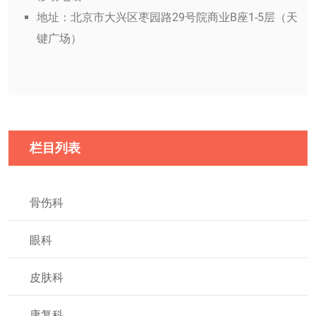
地址：北京市大兴区枣园路29号院商业B座1-5层（天
键广场）
栏目列表
骨伤科
眼科
皮肤科
康复科