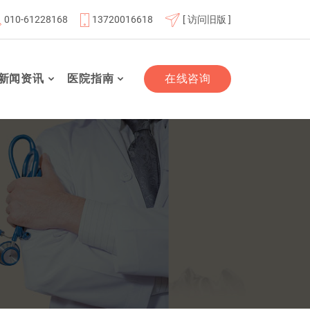
010-61228168
13720016618
[ 访问旧版 ]
天总医院联体成员单位
北京市老年友善医疗机构
“百业千
新闻资讯
医院指南
在线咨询