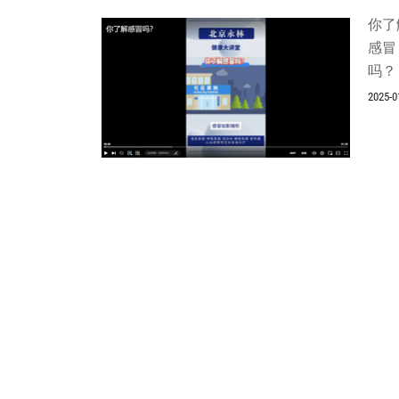
你了
感冒
吗？
2025-0