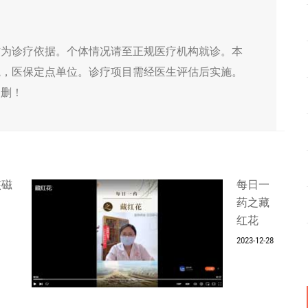
作为诊疗依据。个体情况请至正规医疗机构就诊。本
院，医保定点单位。诊疗项目需经医生评估后实施。
侵删！
核磁
每日一
药之藏
红花
2023-12-28