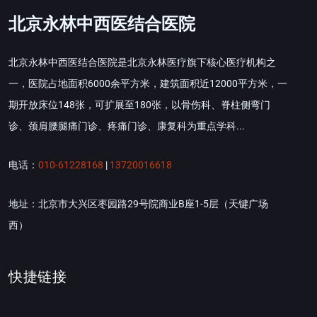
北京永林中西医结合医院
北京永林中西医结合医院是北京永林医疗旗下核心医疗机构之
一，医院占地面积6000余平方米，建筑面积近12000平方米，一
期开放床位148张，可扩展至180张，以骨伤科、脊柱侧弯门
诊、颈肩腰腿痛门诊、疼痛门诊、康复科为重点学科...
电话：
010-61228168
|
13720016618
地址：北京市大兴区枣园路29号院商业B座1-5层（天键广场
西）
快捷链接