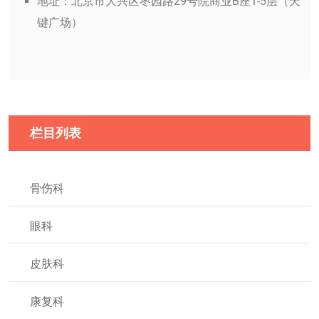
地址：北京市大兴区枣园路29号院商业B座1-5层（天
键广场）
栏目列表
骨伤科
眼科
皮肤科
康复科