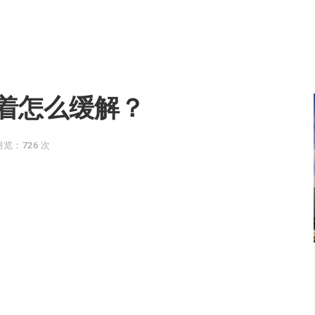
着怎么缓解？
浏览：726 次