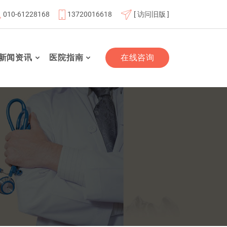
010-61228168
13720016618
[ 访问旧版 ]
京航天总医院联体成员单位
北京市老年友善医疗机构
“百
新闻资讯
医院指南
在线咨询