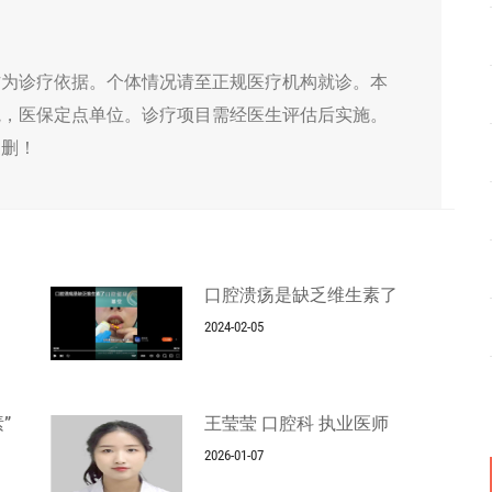
作为诊疗依据。个体情况请至正规医疗机构就诊。本
院，医保定点单位。诊疗项目需经医生评估后实施。
侵删！
口腔溃疡是缺乏维生素了
2024-02-05
”
王莹莹 口腔科 执业医师
2026-01-07