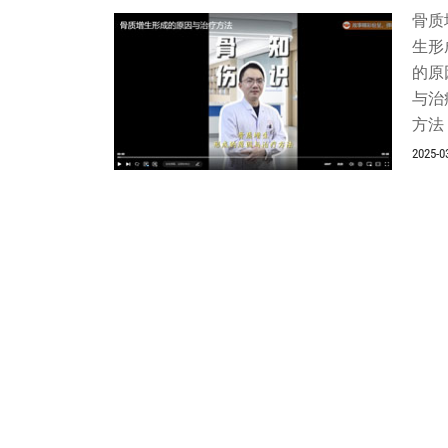
骨质
生形
的原
与治
方法
2025-0