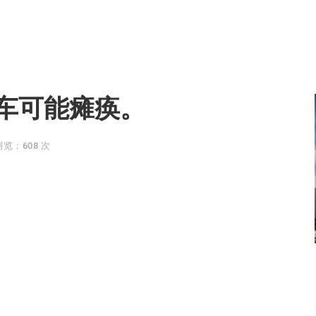
车可能瘫痪。
浏览：608 次