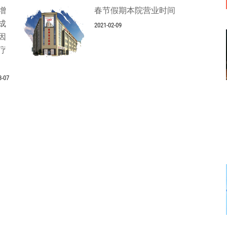
增
春节假期本院营业时间
成
2021-02-09
因
疗
3-07