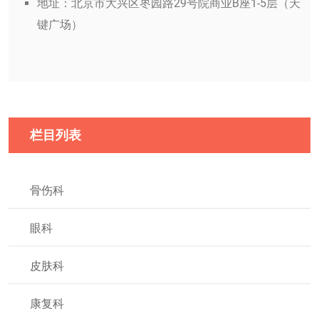
地址：北京市大兴区枣园路29号院商业B座1-5层（天
键广场）
栏目列表
骨伤科
眼科
皮肤科
康复科