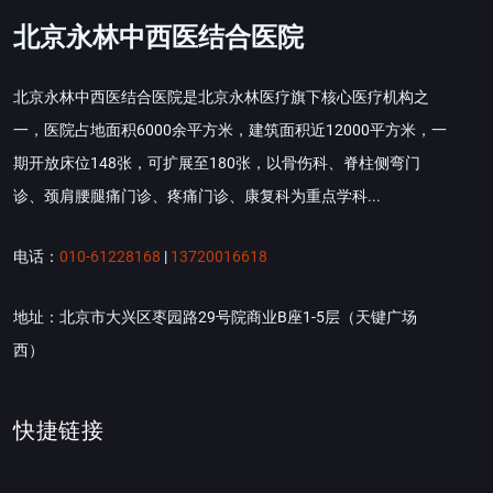
北京永林中西医结合医院
北京永林中西医结合医院是北京永林医疗旗下核心医疗机构之
一，医院占地面积6000余平方米，建筑面积近12000平方米，一
期开放床位148张，可扩展至180张，以骨伤科、脊柱侧弯门
诊、颈肩腰腿痛门诊、疼痛门诊、康复科为重点学科...
电话：
010-61228168
|
13720016618
地址：北京市大兴区枣园路29号院商业B座1-5层（天键广场
西）
快捷链接