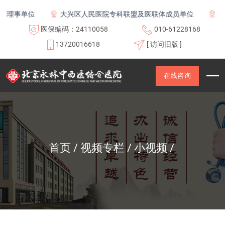
理事单位
大兴区人民医院专科联盟及医联体成员单位
首都
医保编码：24110058
010-61228168
13720016618
[ 访问旧版 ]
在线咨询
首页
视频专栏
小视频