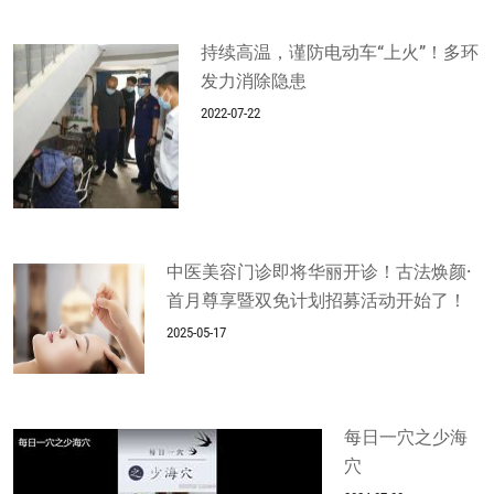
持续高温，谨防电动车“上火”！多环
发力消除隐患
2022-07-22
中医美容门诊即将华丽开诊！古法焕颜·
首月尊享暨双免计划招募活动开始了！
2025-05-17
每日一穴之少海
穴