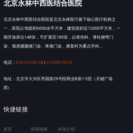
北京永林中西医结合医院
北京永林中西医结合医院是北京永林医疗旗下核心医疗机构之
一，医院占地面积6000余平方米，建筑面积近12000平方米，一
期开放床位148张，可扩展至180张，以骨伤科、脊柱侧弯门
诊、颈肩腰腿痛门诊、疼痛门诊、康复科为重点学科...
电话：
010-61228168
|
13720016618
地址：北京市大兴区枣园路29号院商业B座1-5层（天键广场
西）
快捷链接
首页
医院指南
科室介绍