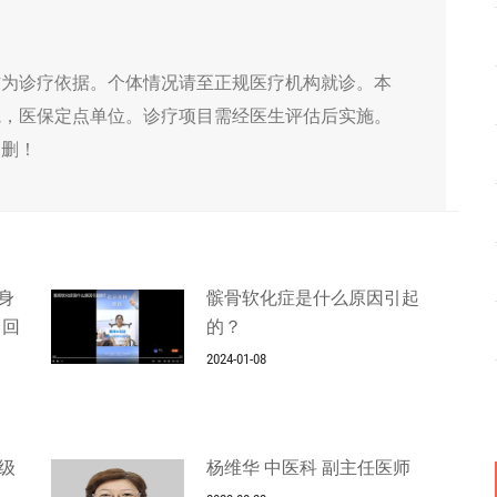
作为诊疗依据。个体情况请至正规医疗机构就诊。本
院，医保定点单位。诊疗项目需经医生评估后实施。
侵删！
身
髌骨软化症是什么原因引起
当回
的？
2024-01-08
级
杨维华 中医科 副主任医师