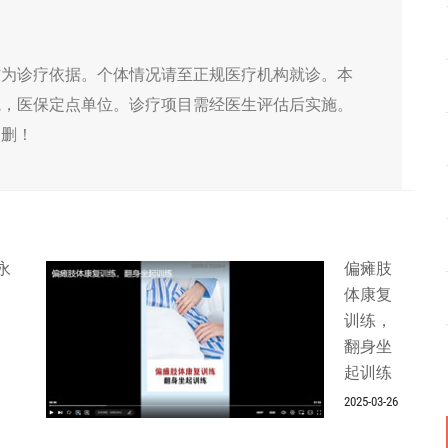
作为诊疗依据。个体情况请至正规医疗机构就诊。本
院，医保定点单位。诊疗项目需经医生评估后实施。
侵删！
永
偏瘫肢
体康复
训练，
翻身坐
起训练
2025-03-26