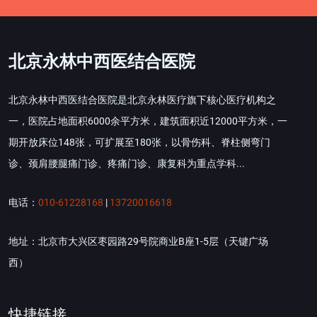
北京永林中西医结合医院
北京永林中西医结合医院是北京永林医疗旗下核心医疗机构之
一，医院占地面积6000余平方米，建筑面积近12000平方米，一
期开放床位148张，可扩展至180张，以骨伤科、脊柱侧弯门
诊、颈肩腰腿痛门诊、疼痛门诊、康复科为重点学科...
电话：
010-61228168
|
13720016618
地址：北京市大兴区枣园路29号院商业B座1-5层（天键广场
西）
快捷链接