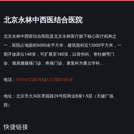
北京永林中西医结合医院
北京永林中西医结合医院是北京永林医疗旗下核心医疗机构之
一，医院占地面积6000余平方米，建筑面积近12000平方米，一
期开放床位148张，可扩展至180张，以骨伤科、脊柱侧弯门
诊、颈肩腰腿痛门诊、疼痛门诊、康复科为重点学科...
电话：
010-61228168
|
13720016618
地址：北京市大兴区枣园路29号院商业B座1-5层（天键广场
西）
快捷链接