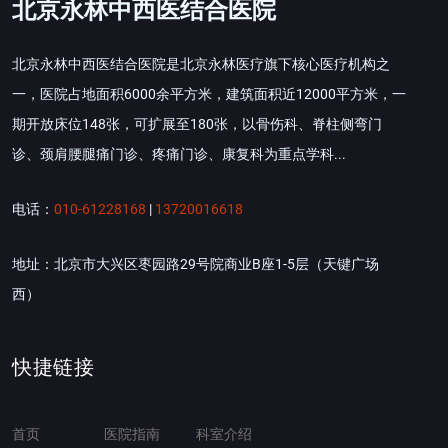
北京永林中西医结合医院
北京永林中西医结合医院是北京永林医疗旗下核心医疗机构之
一，医院占地面积6000余平方米，建筑面积近12000平方米，一
期开放床位148张，可扩展至180张，以骨伤科、脊柱侧弯门
诊、颈肩腰腿痛门诊、疼痛门诊、康复科为重点学科...
电话：
010-61228168
|
13720016618
地址：北京市大兴区枣园路29号院商业B座1-5层（天键广场
西）
快捷链接
首页
医院指南
科室介绍