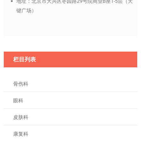
地址：北京市大兴区枣园路29号院商业B座1-5层（天
键广场）
栏目列表
骨伤科
眼科
皮肤科
康复科