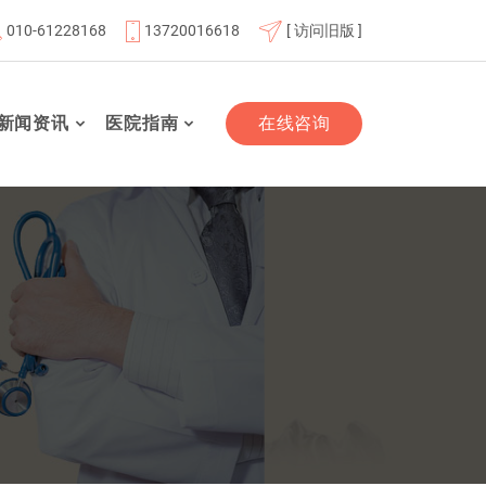
010-61228168
13720016618
[ 访问旧版 ]
联体成员单位
北京航天总医院联体成员单位
北京市老年友
新闻资讯
医院指南
在线咨询