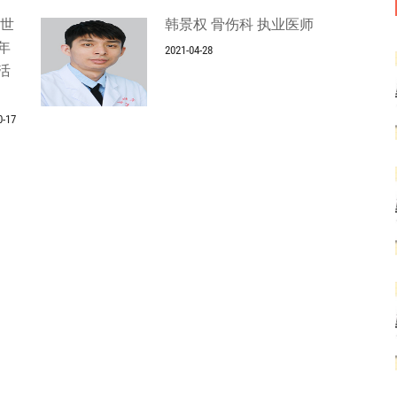
5世
韩景权 骨伤科 执业医师
年
2021-04-28
活
0-17