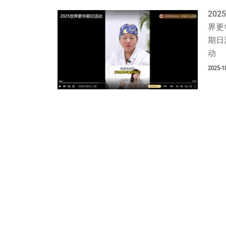
202
界更
期日
动
2025-1