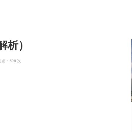
解析）
浏览：598 次