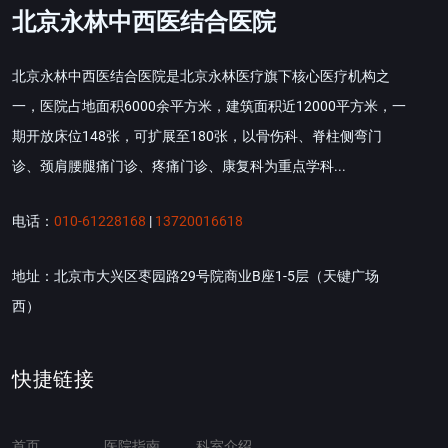
北京永林中西医结合医院
北京永林中西医结合医院是北京永林医疗旗下核心医疗机构之
一，医院占地面积6000余平方米，建筑面积近12000平方米，一
期开放床位148张，可扩展至180张，以骨伤科、脊柱侧弯门
诊、颈肩腰腿痛门诊、疼痛门诊、康复科为重点学科...
电话：
010-61228168
|
13720016618
地址：北京市大兴区枣园路29号院商业B座1-5层（天键广场
西）
快捷链接
首页
医院指南
科室介绍