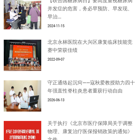
【联合国糖尿病日】要高度重视糖尿病
并发症的危害，务必早预防、早发现、
早治...
2024-11-15
北京永林医院在大兴区康复临床技能竞
赛中荣获佳绩
2022-09-07
守正通络起沉疴——寇秋爱教授助力四十
年强直性脊柱炎患者重获行动自由
2026-06-13
关于执行《北京市医疗保障局关于调整
物理、康复治疗医保报销政策的通知》
文件...