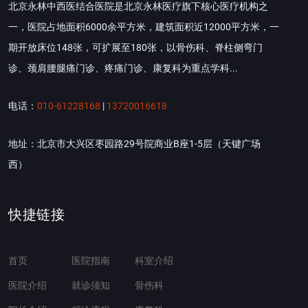
北京永林中西医结合医院是北京永林医疗旗下核心医疗机构之
一，医院占地面积6000余平方米，建筑面积近12000平方米，一
期开放床位148张，可扩展至180张，以骨伤科、脊柱侧弯门
诊、颈肩腰腿痛门诊、疼痛门诊、康复科为重点学科...
电话：
010-61228168
|
13720016618
地址：北京市大兴区枣园路29号院商业B座1-5层（天键广场
西）
快捷链接
首页
医院指南
科室介绍
医院介绍
就诊须知
骨伤科