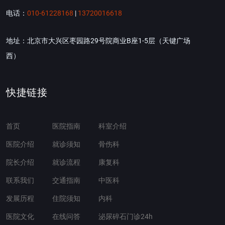
电话：
010-61228168
|
13720016618
地址：北京市大兴区枣园路29号院商业B座1-5层（天键广场
西）
快捷链接
首页
医院指南
科室介绍
医院介绍
就诊须知
骨伤科
院长介绍
就诊流程
康复科
联系我们
交通指南
中医科
发展历程
住院须知
内科
医院文化
在线问答
泌尿碎石门诊24h