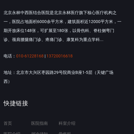
北京永林中西医结合医院是北京永林医疗旗下核心医疗机构之
一，医院占地面积6000余平方米，建筑面积近12000平方米，一
期开放床位148张，可扩展至180张，以骨伤科、脊柱侧弯门
诊、颈肩腰腿痛门诊、疼痛门诊、康复科为重点学科...
电话：
010-61228168
|
13720016618
地址：北京市大兴区枣园路29号院商业B座1-5层（天键广场
西）
快捷链接
首页
医院指南
科室介绍