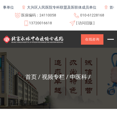
事单位
大兴区人民医院专科联盟及医联体成员单位
首都医
医保编码：24110058
010-61228168
13720016618
[ 访问旧版 ]
在线咨询
首页
视频专栏
中医科