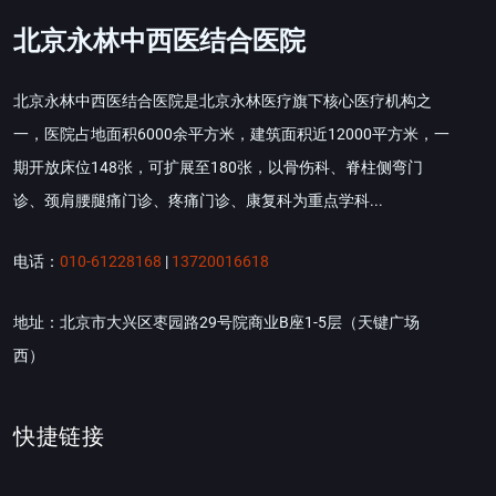
北京永林中西医结合医院
北京永林中西医结合医院是北京永林医疗旗下核心医疗机构之
一，医院占地面积6000余平方米，建筑面积近12000平方米，一
期开放床位148张，可扩展至180张，以骨伤科、脊柱侧弯门
诊、颈肩腰腿痛门诊、疼痛门诊、康复科为重点学科...
电话：
010-61228168
|
13720016618
地址：北京市大兴区枣园路29号院商业B座1-5层（天键广场
西）
快捷链接