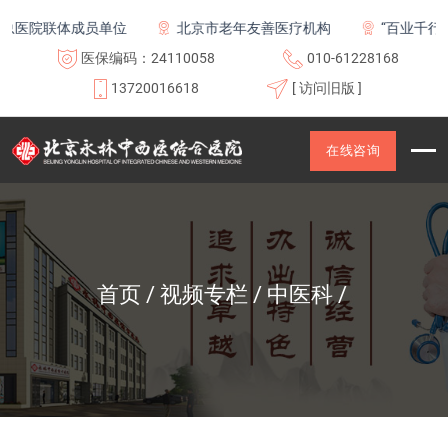
医院联体成员单位
北京市老年友善医疗机构
“百业千行齐
医保编码：24110058
010-61228168
13720016618
[ 访问旧版 ]
在线咨询
首页
视频专栏
中医科