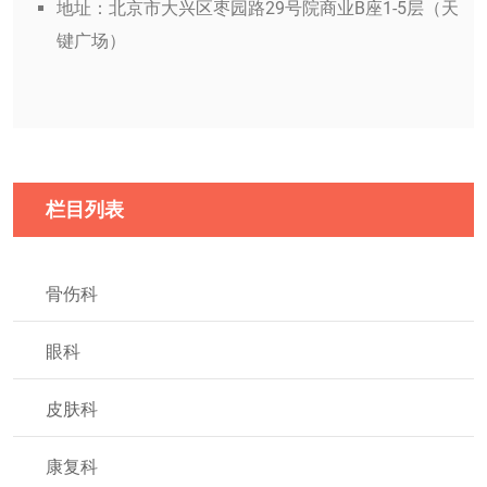
地址：北京市大兴区枣园路29号院商业B座1-5层（天
键广场）
栏目列表
骨伤科
眼科
皮肤科
康复科