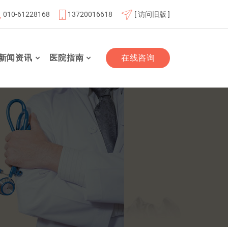
010-61228168
13720016618
[ 访问旧版 ]
体成员单位
北京航天总医院联体成员单位
北京市老年友善
新闻资讯
医院指南
在线咨询