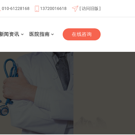
010-61228168
13720016618
[ 访问旧版 ]
联体成员单位
北京航天总医院联体成员单位
北京市老年友
新闻资讯
医院指南
在线咨询