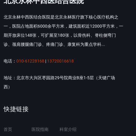
北京永林中西医结合医院
北京永林中西医结合医院是北京永林医疗旗下核心医疗机构之
一，医院占地面积6000余平方米，建筑面积近12000平方米，一
期开放床位148张，可扩展至180张，以骨伤科、脊柱侧弯门
诊、颈肩腰腿痛门诊、疼痛门诊、康复科为重点学科...
电话：
010-61228168
|
13720016618
地址：北京市大兴区枣园路29号院商业B座1-5层（天键广场
西）
快捷链接
首页
医院指南
科室介绍