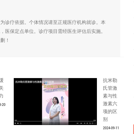
作为诊疗依据。个体情况请至正规医疗机构就诊。本
院，医保定点单位。诊疗项目需经医生评估后实施。
侵删！
缓
抗米勒
关
氏管激
力
素与性
激素六
8-20
项的区
别
2024-09-11