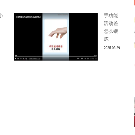
小
手功能
活动差
怎么锻
炼
2025-03-29