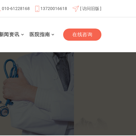
010-61228168
13720016618
[ 访问旧版 ]
联体成员单位
北京航天总医院联体成员单位
北京市老年友
新闻资讯
医院指南
在线咨询