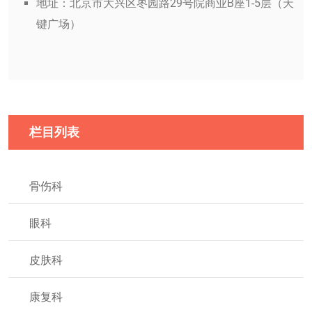
地址：北京市大兴区枣园路29号院商业B座1-5层（天
键广场）
栏目列表
骨伤科
眼科
皮肤科
康复科