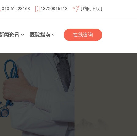
010-61228168
13720016618
[ 访问旧版 ]
院联体成员单位
北京市老年友善医疗机构
“百业千行齐拥军
新闻资讯
医院指南
在线咨询