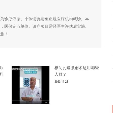
作为诊疗依据。个体情况请至正规医疗机构就诊。本
院，医保定点单位。诊疗项目需经医生评估后实施。
侵删！
师
椎间孔镜微创术适用哪些
列
人群？
2023-11-28